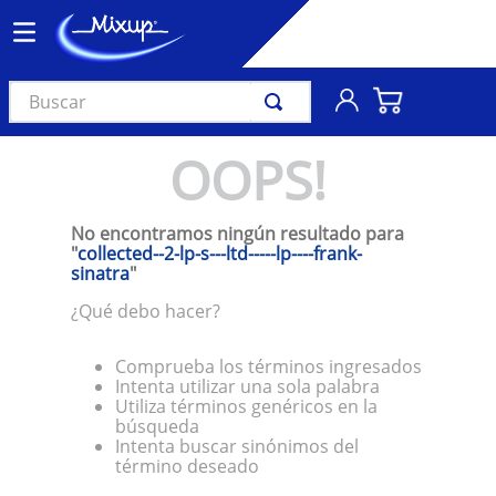
Buscar
TÉRMINOS MÁS BUSCADOS
OOPS!
1
.
vinil
2
.
k-pop
No encontramos ningún resultado para
3
.
audífonos
"
collected--2-lp-s---ltd-----lp----frank-
sinatra
"
4
.
madonna
¿Qué debo hacer?
5
.
ariana grande
6
.
bts
Comprueba los términos ingresados
Intenta utilizar una sola palabra
7
.
importados
Utiliza términos genéricos en la
búsqueda
8
.
manga
Intenta buscar sinónimos del
término deseado
9
.
bocinas