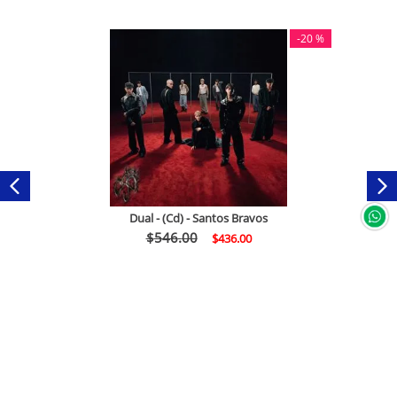
-
20 %
Dual - (Cd) - Santos Bravos
$
546
.
00
$
436
.
00
Comprar