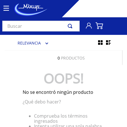
Buscar
TÉRMINOS MÁS BUSCADOS
RELEVANCIA
1
.
vinil
2
.
k-pop
0
PRODUCTOS
3
.
audífonos
OOPS!
4
.
madonna
5
.
ariana grande
No se encontró ningún producto
6
.
bts
¿Qué debo hacer?
7
.
manga
8
.
importados
Comprueba los términos
ingresados
9
.
bocinas
Intenta utilizar una sola palabra