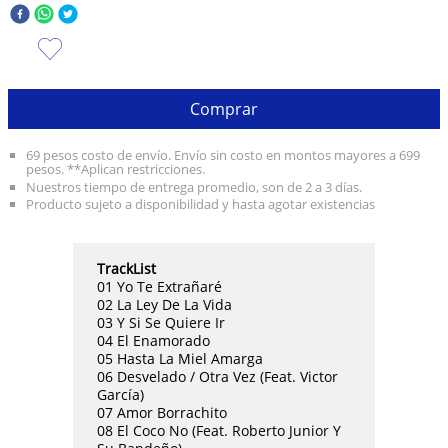
10
.
taylor swift
Comprar
69 pesos costo de envío. Envío sin costo en montos mayores a 699
pesos. **Aplican restricciones.
Nuestros tiempo de entrega promedio, son de 2 a 3 días.
Producto sujeto a disponibilidad y hasta agotar existencias
TrackList
01 Yo Te Extrañaré
02 La Ley De La Vida
03 Y Si Se Quiere Ir
04 El Enamorado
05 Hasta La Miel Amarga
06 Desvelado / Otra Vez (Feat. Victor
García)
07 Amor Borrachito
08 El Coco No (Feat. Roberto Junior Y