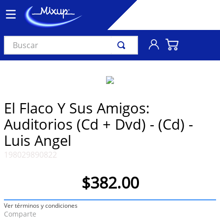
Buscar
TÉRMINOS MÁS BUSCADOS
1
.
vinil
2
.
k-pop
El Flaco Y Sus Amigos:
3
.
audífonos
Auditorios (Cd + Dvd) - (Cd) -
4
.
madonna
Luis Angel
5
.
ariana grande
198029890822
6
.
bts
$
382
.
00
7
.
manga
8
.
importados
Ver términos y condiciones
Comparte
9
.
bocinas