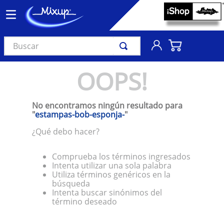
Buscar
TÉRMINOS MÁS BUSCADOS
OOPS!
1
.
vinil
2
.
k-pop
No encontramos ningún resultado para
3
.
audífonos
"
estampas-bob-esponja-
"
4
.
madonna
¿Qué debo hacer?
5
.
ariana grande
Comprueba los términos ingresados
6
.
bts
Intenta utilizar una sola palabra
Utiliza términos genéricos en la
7
.
importados
búsqueda
Intenta buscar sinónimos del
8
.
manga
término deseado
9
.
taylor swift