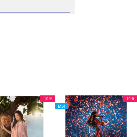
-
10 %
-
10 %
MSI