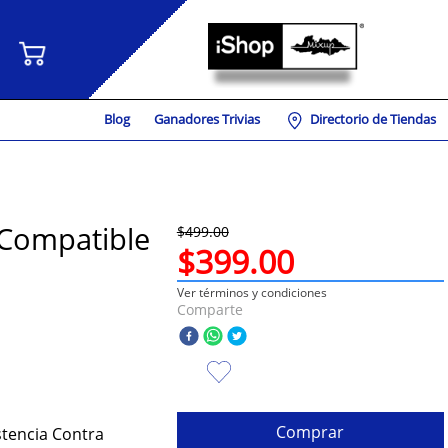
Blog
Ganadores Trivias
Directorio de Tiendas
 Compatible
$
499
.
00
$
399
.
00
Ver términos y condiciones
Comparte
Comprar
stencia Contra