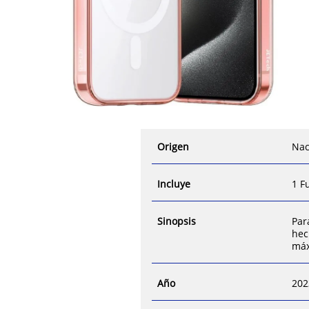
Origen
Nac
Incluye
1 F
Sinopsis
Par
hec
máx
Año
202