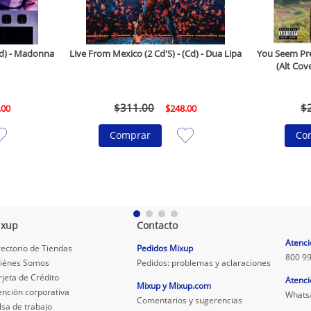
(Cd) - Madonna
Live From Mexico (2 Cd'S) - (Cd) - Dua Lipa
You Seem Pret
(Alt Cove
$
311
.
00
$
.
00
$
248
.
00
Comprar
Co
ixup
Contacto
.
Atenci
rectorio de Tiendas
Pedidos Mixup
800 99
iénes Somos
Pedidos: problemas y aclaraciones
rjeta de Crédito
Atenci
Mixup y Mixup.com
ención corporativa
Whats
Comentarios y sugerencias
lsa de trabajo