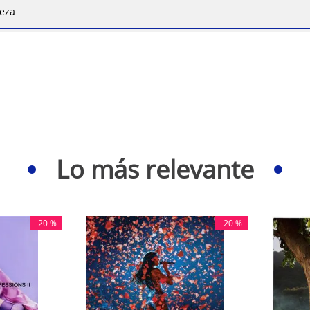
ieza
Lo más relevante
-
20 %
-
20 %