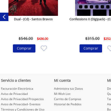
Dual - (Cd) - Santos Bravos
Confessions II (Digipack) - 
$
546
.
00
$
315
.
00
$
436
.
00
$
252
Comprar
Comprar
Servicio a clientes
Mi cuenta
M
Facturación Electrónica
Administra tus Datos
Di
Aviso de Privacidad
Mi Wish List
Qu
Aviso de Privacidad Prospectos
Carrito de Compras
Ta
Aviso de Privacidad- Eventos
Historial de Pedidos
At
Términos y Condiciones de Uso
Bo