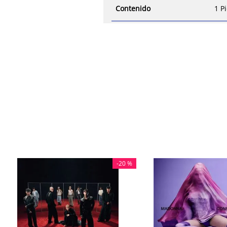
Contenido
1 P
-
20 %