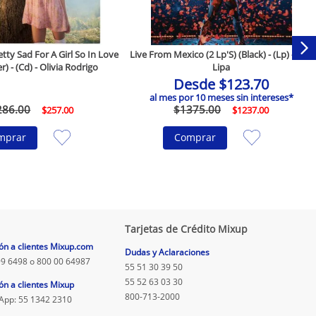
ty Sad For A Girl So In Love
Live From Mexico (2 Lp'S) (Black) - (Lp) - Dua
r) - (Cd) - Olivia Rodrigo
Lipa
Desde
$
123
.
70
al mes por
10
meses sin intereses*
286
.
00
$
1375
.
00
$
257
.
00
$
1237
.
00
mprar
Comprar
Tarjetas de Crédito Mixup
ón a clientes Mixup.com
Dudas y Aclaraciones
9 6498 o 800 00 64987
55 51 30 39 50
55 52 63 03 30
ón a clientes Mixup
800-713-2000
App: 55 1342 2310