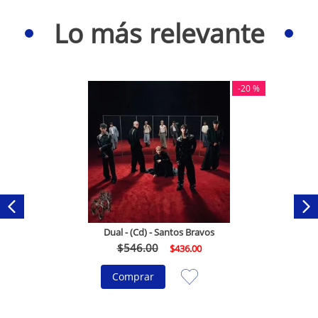
Lo más relevante
-
20 %
Dual - (Cd) - Santos Bravos
$
546
.
00
$
436
.
00
Comprar