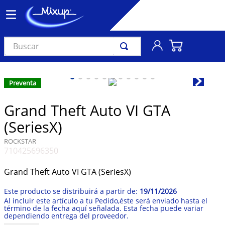
Buscar
TÉRMINOS MÁS BUSCADOS
1
.
vinil
Preventa
2
.
k-pop
Grand Theft Auto VI GTA
3
.
audífonos
(SeriesX)
4
.
madonna
ROCKSTAR
710425696350
5
.
ariana grande
6
.
bts
Grand Theft Auto VI GTA (SeriesX)
7
.
importados
19/11/2026
8
.
manga
9
.
bocinas