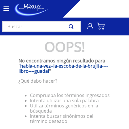
Buscar
TÉRMINOS MÁS BUSCADOS
OOPS!
1
.
vinil
2
.
k-pop
No encontramos ningún resultado para
"
habia-una-vez--la-escoba-de-la-brujita----
3
.
audífonos
libro----guadal
"
4
.
madonna
¿Qué debo hacer?
5
.
ariana grande
Comprueba los términos ingresados
6
.
bts
Intenta utilizar una sola palabra
Utiliza términos genéricos en la
7
.
manga
búsqueda
Intenta buscar sinónimos del
8
.
importados
término deseado
9
.
bocinas