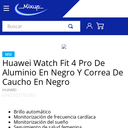
Buscar
TÉRMINOS MÁS BUSCADOS
1
.
vinil
MSI
2
.
k-pop
Huawei Watch Fit 4 Pro De
3
.
audífonos
Aluminio En Negro Y Correa De
4
.
madonna
Caucho En Negro
5
.
ariana grande
HUAWEI
6942103155383
6
.
bts
7
.
importados
Brillo automático
Monitorización de frecuencia cardíaca
8
.
manga
Monitorización del sueño
9
.
taylor swift
Seguimiento de salud femenina