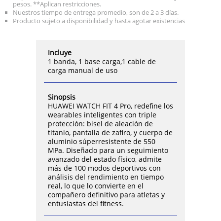
pesos. **Aplican restricciones.
Nuestros tiempo de entrega promedio, son de 2 a 3 días.
Producto sujeto a disponibilidad y hasta agotar existencias
Incluye
1 banda, 1 base carga,1 cable de
carga manual de uso
Sinopsis
HUAWEI WATCH FIT 4 Pro, redefine los
wearables inteligentes con triple
protección: bisel de aleación de
titanio, pantalla de zafiro, y cuerpo de
aluminio súperresistente de 550
MPa. Diseñado para un seguimiento
avanzado del estado físico, admite
más de 100 modos deportivos con
análisis del rendimiento en tiempo
real, lo que lo convierte en el
compañero definitivo para atletas y
entusiastas del fitness.