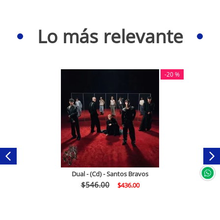
Lo más relevante
-
20 %
Dual - (Cd) - Santos Bravos
$
546
.
00
$
436
.
00
Comprar