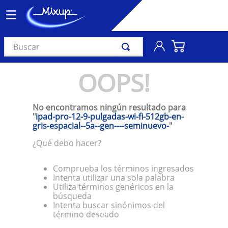
Buscar
TÉRMINOS MÁS BUSCADOS
OOPS!
1
.
vinil
2
.
k-pop
No encontramos ningún resultado para
3
.
audífonos
"
ipad-pro-12-9-pulgadas-wi-fi-512gb-en-
gris-espacial--5a--gen----seminuevo-
"
4
.
madonna
¿Qué debo hacer?
5
.
ariana grande
6
.
bts
Comprueba los términos ingresados
Intenta utilizar una sola palabra
7
.
importados
Utiliza términos genéricos en la
búsqueda
8
.
manga
Intenta buscar sinónimos del
término deseado
9
.
taylor swift