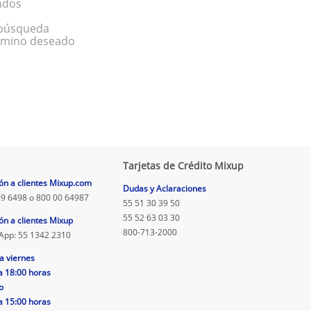
ados
a búsqueda
érmino deseado
Tarjetas de Crédito Mixup
ón a clientes Mixup.com
Dudas y Aclaraciones
9 6498 o 800 00 64987
55 51 30 39 50
55 52 63 03 30
ón a clientes Mixup
800-713-2000
App: 55 1342 2310
a viernes
a 18:00 horas
o
a 15:00 horas