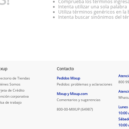
Comprueba los términos ingres
Intenta utilizar una sola palabra
Utiliza términos genéricos en l
Intenta buscar sinónimos del t
ixup
Contacto
.
Atenci
rectorio de Tiendas
Pedidos Mixup
800 99
iénes Somos
Pedidos: problemas y aclaraciones
rjeta de Crédito
Atenci
Mixup y Mixup.com
ención corporativa
Whats
Comentarios y sugerencias
lsa de trabajo
Lunes 
800-00-MIXUP (64987)
10:00 
Sábad
10:00 