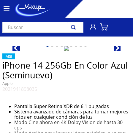
Buscar
TÉRMINOS MÁS BUSCADOS
1
.
vinil
MSI
2
.
k-pop
iPhone 14 256Gb En Color Azul
3
.
audífonos
(Seminuevo)
4
.
madonna
Apple
2021941898035
5
.
ariana grande
6
.
bts
Pantalla Super Retina XDR de 6.1 pulgadas
7
.
importados
Sistema avanzado de cámaras para tomar mejores
fotos en cualquier condición de luz
8
.
manga
Modo Cine ahora en 4K Dolby Vision de hasta 30
cps
9
.
bocinas
Modo Acción para lograr videos estables, aun con