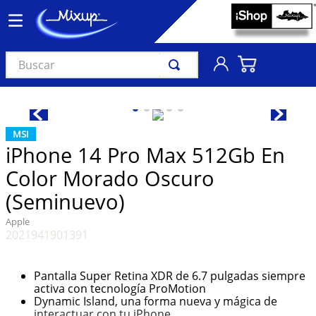
Buscar
TÉRMINOS MÁS BUSCADOS
1
.
vinil
MSI
2
.
k-pop
iPhone 14 Pro Max 512Gb En
3
.
audífonos
Color Morado Oscuro
4
.
madonna
(Seminuevo)
5
.
ariana grande
Apple
2021941901391
6
.
bts
7
.
importados
Pantalla Super Retina XDR de 6.7 pulgadas siempre
activa con tecnología ProMotion
8
.
manga
Dynamic Island, una forma nueva y mágica de
9
.
bocinas
interactuar con tu iPhone