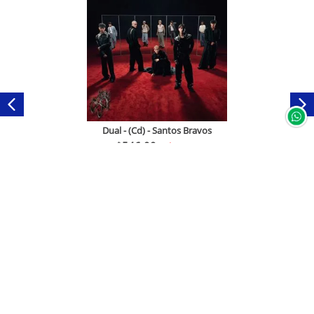
Dual - (Cd) - Santos Bravos
$
546
.
00
$
436
.
00
Comprar