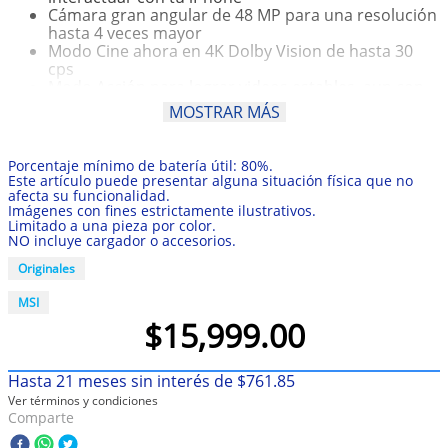
Cámara gran angular de 48 MP para una resolución
10
.
taylor swift
hasta 4 veces mayor
Modo Cine ahora en 4K Dolby Vision de hasta 30
cps
Modo Acción para lograr videos estables, aun con
cámara en mano
MOSTRAR MÁS
Detección de Choques, una funcionalidad de
seguridad que pide ayuda cuando tú no puedes
Batería para todo el día y hasta 29 horas de
Porcentaje mínimo de batería útil: 80%.
reproducción de video
Este artículo puede presentar alguna situación física que no
A16 Bionic, el chip de smartphone en su máxima
afecta su funcionalidad.
Imágenes con fines estrictamente ilustrativos.
expresión. Red 5G ultrarrápida
Limitado a una pieza por color.
Ceramic Shield y resistencia al agua, características
NO incluye cargador o accesorios.
de durabilidad líderes en la industria
iOS 16 ofrece aún más opciones de personalización
Originales
y más formas de comunicarse y compartir
MSI
$
15
,
999
.
00
Hasta
21
meses sin interés de
$
761
.
85
Ver términos y condiciones
Comparte