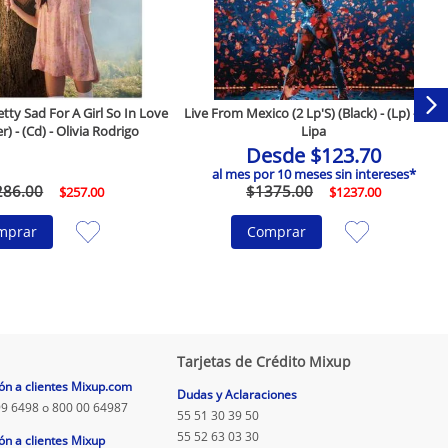
ty Sad For A Girl So In Love
Live From Mexico (2 Lp'S) (Black) - (Lp) - Dua
r) - (Cd) - Olivia Rodrigo
Lipa
Desde
$
123
.
70
al mes por
10
meses sin intereses*
286
.
00
$
1375
.
00
$
257
.
00
$
1237
.
00
mprar
Comprar
Tarjetas de Crédito Mixup
ón a clientes Mixup.com
Dudas y Aclaraciones
9 6498 o 800 00 64987
55 51 30 39 50
55 52 63 03 30
ón a clientes Mixup