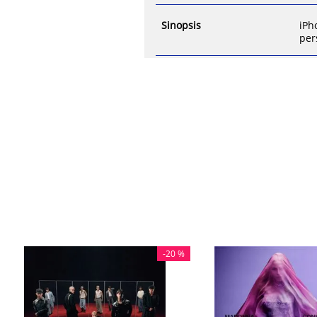
Sinopsis
iPh
per
-
20 %