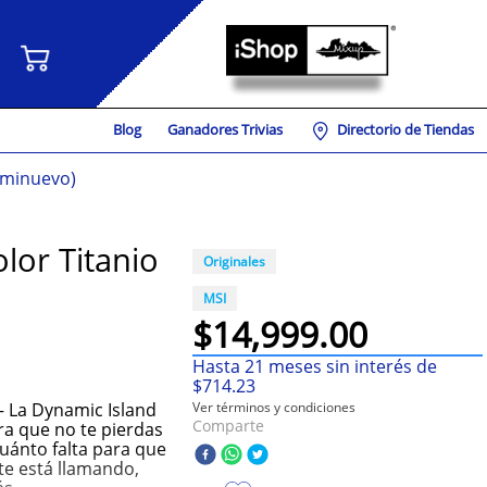
Blog
Ganadores Trivias
Directorio de Tiendas
eminuevo)
lor Titanio
Originales
MSI
$
14
,
999
.
00
Hasta
21
meses sin interés de
$
714
.
23
 La Dynamic Island
Ver términos y condiciones
Comparte
ra que no te pierdas
uánto falta para que
 te está llamando,