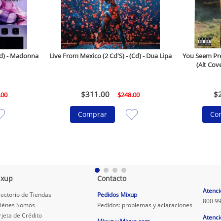
(Cd) - Madonna
Live From Mexico (2 Cd'S) - (Cd) - Dua Lipa
You Seem Pret
(Alt Cove
$
311
.
00
$
.
00
$
248
.
00
Comprar
Co
ixup
Contacto
.
Atenci
rectorio de Tiendas
Pedidos Mixup
800 99
iénes Somos
Pedidos: problemas y aclaraciones
rjeta de Crédito
Atenci