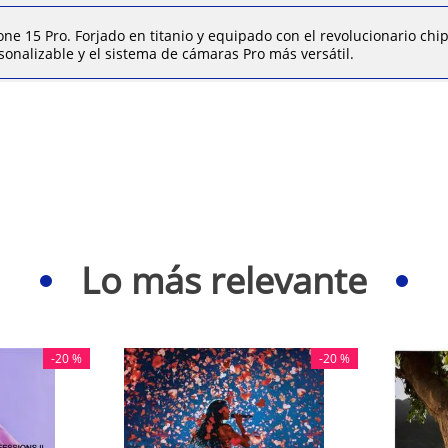
tu Mac o iPad con el mismo cable que usas 
iPhone 15. Incluso puedes usar el iPhone 1
one 15 Pro. Forjado en titanio y equipado con el revolucionario chi
Apple Watch o los AirPods.
sonalizable y el sistema de cámaras Pro más versátil.
FUNCIONALIDAD ESENCIAL DE SEGURIDAD—
Choques, el iPhone puede identificar si suf
auto grave y pedir ayuda cuando tú no pue
INNOVACIONES QUE MARCAN LA DIFERENCIA
cuenta con tecnologías de privacidad que
el control de tus datos. Está fabricado con
reciclados para reducir su impacto medioa
funcionalidades integradas que lo hacen ac
mundo.
Lo más relevante
-
20 %
-
20 %