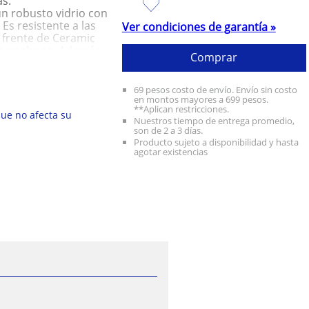
ás.
n robusto vidrio con
Es resistente a las
Ver condiciones de garantía »
n frente de Ceramic
smartphone. Además,
Comprar
as es hasta dos veces
n el iPhone 14.
EOBJETIVO DE 2X —
69 pesos costo de envío. Envío sin costo
turas en superalta
en montos mayores a 699 pesos.
**Aplican restricciones.
ca tomar fotos
que no afecta su
Nuestros tiempo de entrega promedio,
 Y el teleobjetivo de
son de 2 a 3 días.
tomas perfectas en
Producto sujeto a disponibilidad y hasta
agotar existencias
ra retratos con
 el enfoque de un
 después de tomar la
rrápido chip A16
cer realidad las
tografía
de la Dynamic Island
adas. Además, su
ración de batería para
USB-C puedes cargar