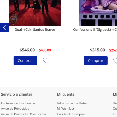
Dual - (Cd) - Santos Bravos
Confessions II (Digipack) - 
$
546
.
00
$
315
.
00
$
436
.
00
$
252
Comprar
Comprar
Servicio a clientes
Mi cuenta
M
Facturación Electrónica
Administra tus Datos
Di
Aviso de Privacidad
Mi Wish List
Qu
Aviso de Privacidad Prospectos
Carrito de Compras
Ta