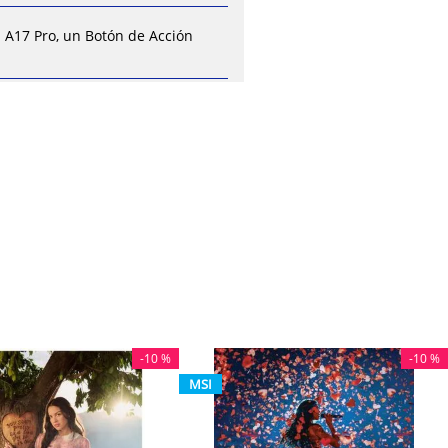
para cargar el
5 para cargar el
p A17 Pro, un Botón de Acción
 Con Detección de
res un accidente de
des.
 — El iPhone
 te ayudan a mantener
 más materiales
mbiental. Y viene con
cesible para todo el
-
10 %
-
10 %
MSI