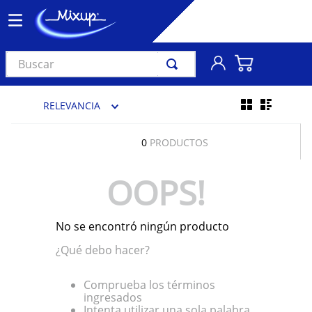
Buscar
TÉRMINOS MÁS BUSCADOS
RELEVANCIA
1
.
vinil
2
.
k-pop
0
PRODUCTOS
3
.
audífonos
OOPS!
4
.
madonna
5
.
ariana grande
No se encontró ningún producto
6
.
importados
¿Qué debo hacer?
7
.
bts
8
.
manga
Comprueba los términos
ingresados
9
.
bocinas
Intenta utilizar una sola palabra