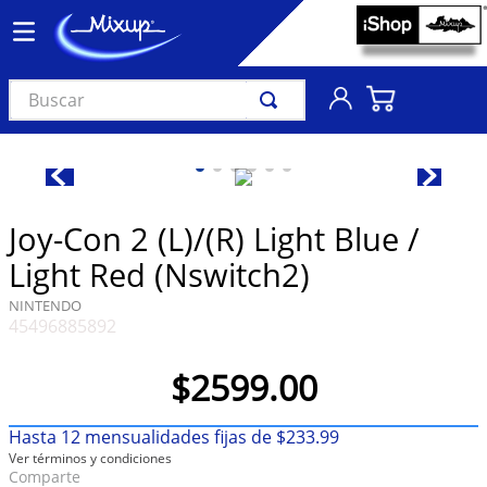
Buscar
TÉRMINOS MÁS BUSCADOS
1
.
vinil
2
.
k-pop
Joy-Con 2 (L)/(R) Light Blue /
3
.
audífonos
Light Red (Nswitch2)
4
.
madonna
NINTENDO
45496885892
5
.
ariana grande
6
.
importados
$
2599
.
00
7
.
bts
Hasta
12
mensualidades fijas de
$
233
.
99
8
.
manga
Ver términos y condiciones
Comparte
9
.
bocinas