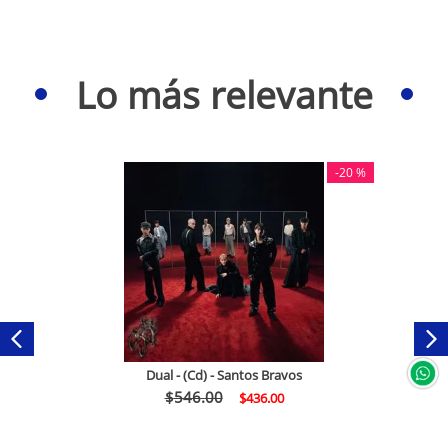
Lo más relevante
-
20 %
Dual - (Cd) - Santos Bravos
$
546
.
00
$
436
.
00
Comprar