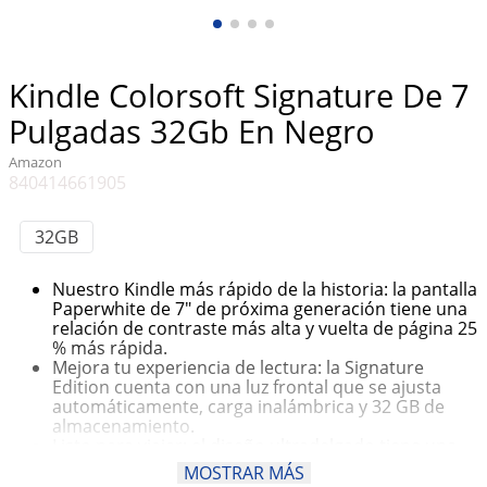
10
.
taylor swift
Kindle Colorsoft Signature De 7
Pulgadas 32Gb En Negro
Amazon
840414661905
32GB
Nuestro Kindle más rápido de la historia: la pantalla
Paperwhite de 7″ de próxima generación tiene una
relación de contraste más alta y vuelta de página 25
⁠% más rápida.
Mejora tu experiencia de lectura: la Signature
Edition cuenta con una luz frontal que se ajusta
automáticamente, carga inalámbrica y 32 GB de
almacenamiento.
Listo para viajar: el diseño ultradelgado tiene una
pantalla más grande sin reflejos para que las
MOSTRAR MÁS
páginas se mantengan nítidas sin importar dónde