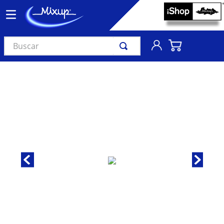
Buscar
TÉRMINOS MÁS BUSCADOS
1
.
vinil
2
.
k-pop
3
.
audífonos
4
.
madonna
5
.
ariana grande
6
.
importados
7
.
bts
8
.
manga
9
.
bocinas