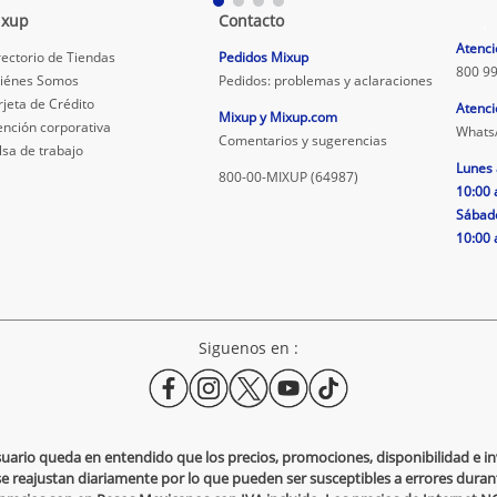
ixup
Contacto
.
Atenci
rectorio de Tiendas
Pedidos Mixup
800 99
iénes Somos
Pedidos: problemas y aclaraciones
rjeta de Crédito
Atenci
Mixup y Mixup.com
ención corporativa
Whats
Comentarios y sugerencias
lsa de trabajo
Lunes 
800-00-MIXUP (64987)
10:00 
Sábad
10:00 
Siguenos en :
usuario queda en entendido que los precios, promociones, disponibilidad e 
se reajustan diariamente por lo que pueden ser susceptibles a errores durante