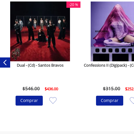
-
20 %
Dual - (Cd) - Santos Bravos
Confessions II (Digipack) - 
$
546
.
00
$
315
.
00
$
436
.
00
$
252
Comprar
Comprar