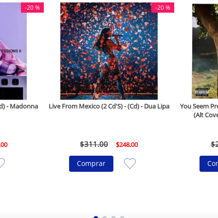
-
20 %
-
20 %
(Cd) - Madonna
Live From Mexico (2 Cd'S) - (Cd) - Dua Lipa
You Seem Pret
(Alt Cove
$
311
.
00
$
.
00
$
248
.
00
Comprar
Co