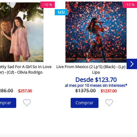
-
10 %
-
10 %
MSI
ty Sad For A Girl So In Love
Live From Mexico (2 Lp'S) (Black) - (Lp) - Dua
r) - (Cd) - Olivia Rodrigo
Lipa
Desde
$
123
.
70
al mes por
10
meses sin intereses*
286
.
00
$
1375
.
00
$
257
.
00
$
1237
.
00
mprar
Comprar