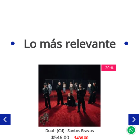
Lo más relevante
-
20 %
Dual - (Cd) - Santos Bravos
$
546
.
00
$
436
.
00