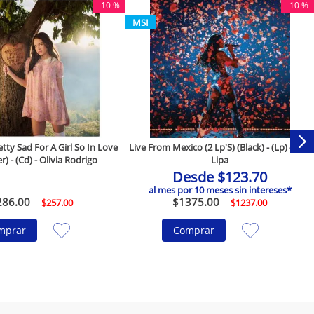
-
10 %
-
10 %
MSI
ty Sad For A Girl So In Love
Live From Mexico (2 Lp'S) (Black) - (Lp) - Dua
r) - (Cd) - Olivia Rodrigo
Lipa
Desde
$
123
.
70
al mes por
10
meses sin intereses*
286
.
00
$
1375
.
00
$
257
.
00
$
1237
.
00
mprar
Comprar