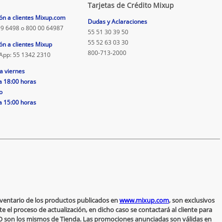
Tarjetas de Crédito Mixup
ón a clientes Mixup.com
Dudas y Aclaraciones
9 6498 o 800 00 64987
55 51 30 39 50
55 52 63 03 30
ón a clientes Mixup
800-713-2000
App: 55 1342 2310
a viernes
a 18:00 horas
o
a 15:00 horas
inventario de los productos publicados en
www.mixup.com
, son exclusivos
 el proceso de actualización, en dicho caso se contactará al cliente para
 NO son los mismos de Tienda. Las promociones anunciadas son válidas en