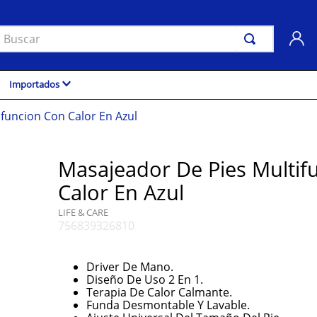
uscar
Importados
funcion Con Calor En Azul
Masajeador De Pies Multif
Calor En Azul
LIFE & CARE
756839326810
Driver De Mano.
Diseño De Uso 2 En 1.
Terapia De Calor Calmante.
Funda Desmontable Y Lavable.