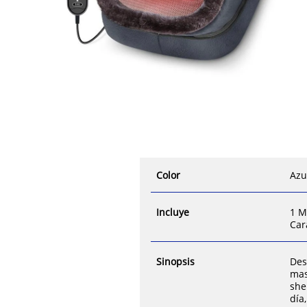
Color
Azu
Incluye
1 M
Car
Sinopsis
Des
mas
she
día