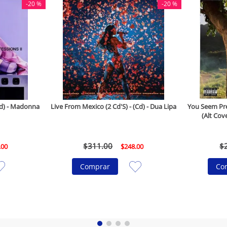
-
20 %
-
20 %
(Cd) - Madonna
Live From Mexico (2 Cd'S) - (Cd) - Dua Lipa
You Seem Pret
(Alt Cove
$
311
.
00
$
.
00
$
248
.
00
Comprar
Co