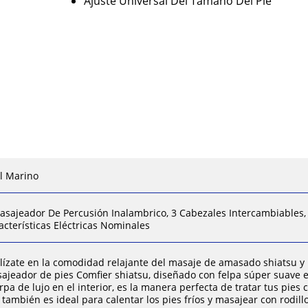
Ajuste Universal Del Tamaño Del Pie
l Marino
asajeador De Percusión Inalambrico, 3 Cabezales Intercambiables,
acterísticas Eléctricas Nominales
lízate en la comodidad relajante del masaje de amasado shiatsu y l
ajeador de pies Comfier shiatsu, diseñado con felpa súper suave en
rpa de lujo en el interior, es la manera perfecta de tratar tus pie
, también es ideal para calentar los pies fríos y masajear con rodill