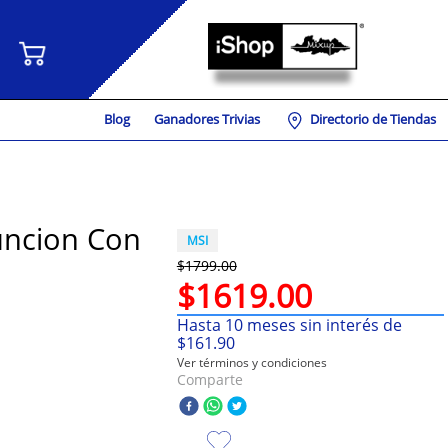
Blog
Ganadores Trivias
Directorio de Tiendas
uncion Con
MSI
$
1799
.
00
$
1619
.
00
Hasta
10
meses sin interés de
$
161
.
90
Ver términos y condiciones
Comparte