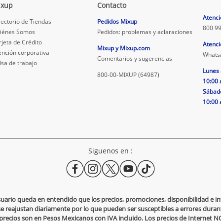
ixup
Contacto
.
Atenci
rectorio de Tiendas
Pedidos Mixup
800 99
iénes Somos
Pedidos: problemas y aclaraciones
rjeta de Crédito
Atenci
Mixup y Mixup.com
ención corporativa
Whats
Comentarios y sugerencias
lsa de trabajo
Lunes 
800-00-MIXUP (64987)
10:00 
Sábad
10:00 
Siguenos en :
usuario queda en entendido que los precios, promociones, disponibilidad e 
se reajustan diariamente por lo que pueden ser susceptibles a errores durante
s precios son en Pesos Mexicanos con IVA incluido. Los precios de Internet