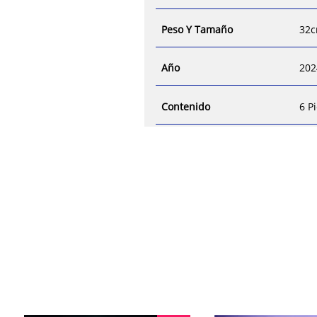
Peso Y Tamaño
32c
Año
202
Contenido
6 P