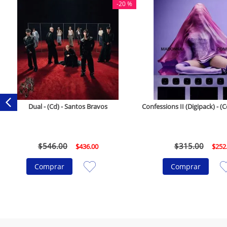
-
20 %
Dual - (Cd) - Santos Bravos
Confessions II (Digipack) - 
$
546
.
00
$
315
.
00
$
436
.
00
$
252
Comprar
Comprar