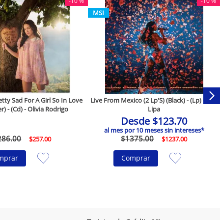
-
10 %
-
10 %
MSI
ty Sad For A Girl So In Love
Live From Mexico (2 Lp'S) (Black) - (Lp) - Dua
r) - (Cd) - Olivia Rodrigo
Lipa
Desde
$
123
.
70
al mes por
10
meses sin intereses*
286
.
00
$
1375
.
00
$
257
.
00
$
1237
.
00
mprar
Comprar