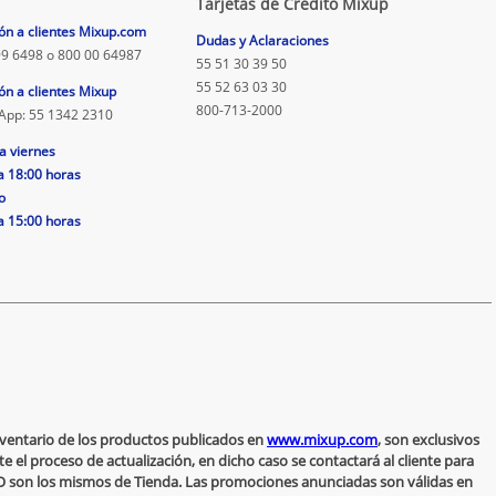
Tarjetas de Crédito Mixup
ón a clientes Mixup.com
Dudas y Aclaraciones
9 6498 o 800 00 64987
55 51 30 39 50
55 52 63 03 30
ón a clientes Mixup
800-713-2000
App: 55 1342 2310
a viernes
a 18:00 horas
o
a 15:00 horas
inventario de los productos publicados en
www.mixup.com
, son exclusivos
 el proceso de actualización, en dicho caso se contactará al cliente para
 NO son los mismos de Tienda. Las promociones anunciadas son válidas en