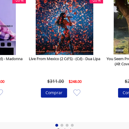
-
20 %
-
20 %
(Cd) - Madonna
Live From Mexico (2 Cd'S) - (Cd) - Dua Lipa
You Seem Pret
(Alt Cove
$
311
.
00
$
.
00
$
248
.
00
Comprar
Co