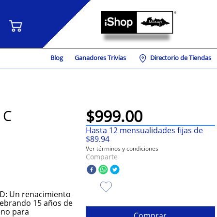
Blog
Ganadores Trivias
Directorio de Tiendas
$
999
.
00
 C
Hasta
12
mensualidades fijas de
$
89
.
94
Ver términos y condiciones
Comparte
: Un renacimiento
lebrando 15 años de
ino para
Comprar