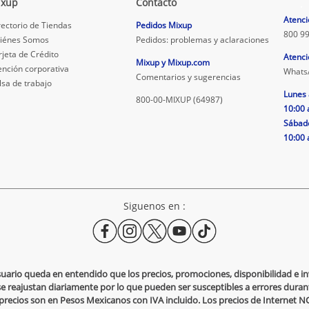
ixup
Contacto
.
Atenci
rectorio de Tiendas
Pedidos Mixup
800 99
iénes Somos
Pedidos: problemas y aclaraciones
rjeta de Crédito
Atenci
Mixup y Mixup.com
ención corporativa
Whats
Comentarios y sugerencias
lsa de trabajo
Lunes 
800-00-MIXUP (64987)
10:00 
Sábad
10:00 
Siguenos en :
usuario queda en entendido que los precios, promociones, disponibilidad e 
se reajustan diariamente por lo que pueden ser susceptibles a errores durante
s precios son en Pesos Mexicanos con IVA incluido. Los precios de Internet