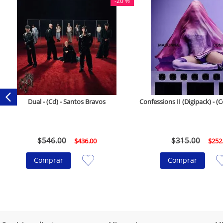
-
20 %
Dual - (Cd) - Santos Bravos
Confessions II (Digipack) - 
$
546
.
00
$
315
.
00
$
436
.
00
$
252
Comprar
Comprar