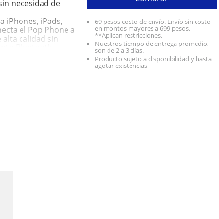
 sin necesidad de
 iPhones, iPads,
69 pesos costo de envío. Envío sin costo
en montos mayores a 699 pesos.
necta el Pop Phone a
**Aplican restricciones.
 alta calidad sin
Nuestros tiempo de entrega promedio,
ento Bluetooth.
son de 2 a 3 días.
ta calidad garantizan
Producto sujeto a disponibilidad y hasta
rencias y reuniones
agotar existencias
escolgar/colgar añade
n materiales
al y diseñado para
exposición a la
 HÍBRIDO: Ya sea en
Phone combina un
onectividad actuales
cional.