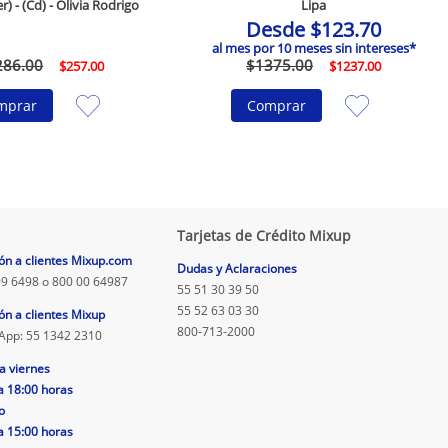
r) - (Cd) - Olivia Rodrigo
Lipa
Desde
$
123
.
70
al mes por
10
meses sin intereses*
286
.
00
$
1375
.
00
$
257
.
00
$
1237
.
00
mprar
Comprar
Tarjetas de Crédito Mixup
ón a clientes Mixup.com
Dudas y Aclaraciones
9 6498 o 800 00 64987
55 51 30 39 50
55 52 63 03 30
ón a clientes Mixup
800-713-2000
App: 55 1342 2310
a viernes
a 18:00 horas
o
a 15:00 horas