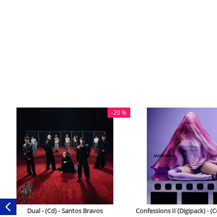
-
20 %
Dual - (Cd) - Santos Bravos
Confessions II (Digipack) - 