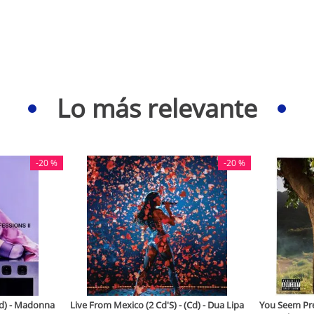
Lo más relevante
-
20 %
-
20 %
(Cd) - Madonna
Live From Mexico (2 Cd'S) - (Cd) - Dua Lipa
You Seem Pret