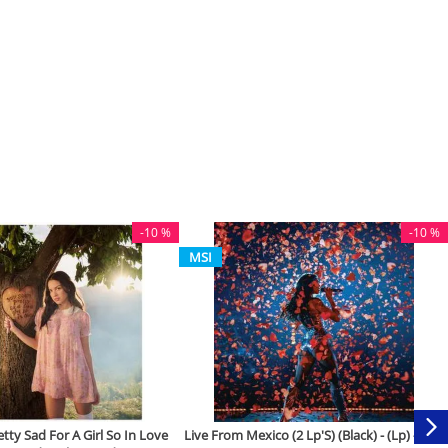
-
10 %
-
10 %
MSI
ty Sad For A Girl So In Love
Live From Mexico (2 Lp'S) (Black) - (Lp) - Dua