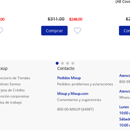
(Alt Cove
$
311
.
00
$
.
00
$
248
.
00
Comprar
Co
ixup
Contacto
.
Atenci
rectorio de Tiendas
Pedidos Mixup
800 99
iénes Somos
Pedidos: problemas y aclaraciones
rjeta de Crédito
Atenci
Mixup y Mixup.com
ención corporativa
Whats
Comentarios y sugerencias
lsa de trabajo
Lunes 
800-00-MIXUP (64987)
10:00 
Sábad
10:00 