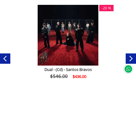
-
20 %
Dual - (Cd) - Santos Bravos
$
546
.
00
$
436
.
00
Comprar