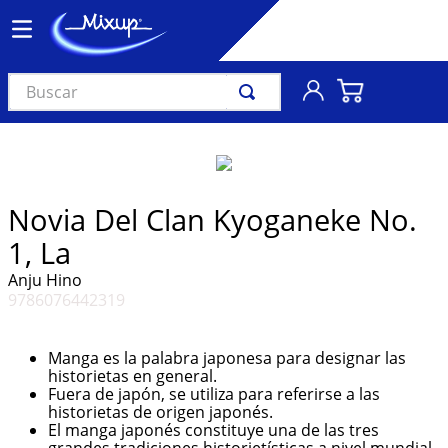
Buscar
TÉRMINOS MÁS BUSCADOS
1
.
vinil
2
.
k-pop
Novia Del Clan Kyoganeke No.
3
.
audífonos
1, La
4
.
madonna
Anju Hino
9786076442319
5
.
ariana grande
6
.
importados
Manga es la palabra japonesa para designar las
7
.
bts
historietas en general.
Fuera de japón, se utiliza para referirse a las
8
.
manga
historietas de origen japonés.
El manga japonés constituye una de las tres
9
.
bocinas
grandes tradiciones historietísticas a nivel mundial,