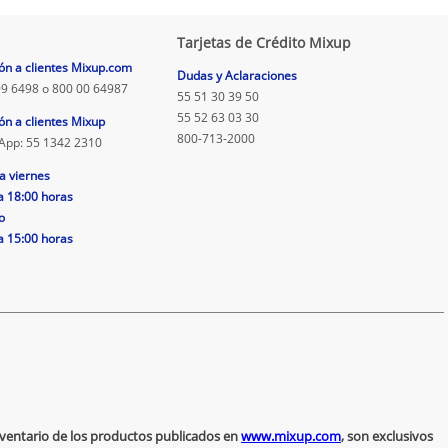
Tarjetas de Crédito Mixup
ón a clientes Mixup.com
Dudas y Aclaraciones
9 6498 o 800 00 64987
55 51 30 39 50
55 52 63 03 30
ón a clientes Mixup
800-713-2000
App: 55 1342 2310
a viernes
a 18:00 horas
o
a 15:00 horas
inventario de los productos publicados en
www.mixup.com
, son exclusivos