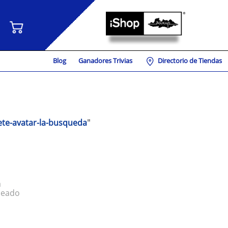
Blog
Ganadores Trivias
Directorio de Tiendas
te-avatar-la-busqueda
"
a
seado