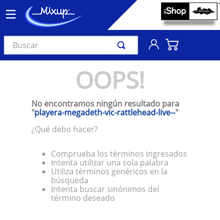
Buscar
TÉRMINOS MÁS BUSCADOS
OOPS!
1
.
vinil
2
.
k-pop
No encontramos ningún resultado para
3
.
audífonos
"
playera-megadeth-vic-rattlehead-live--
"
4
.
madonna
¿Qué debo hacer?
5
.
ariana grande
Comprueba los términos ingresados
6
.
bts
Intenta utilizar una sola palabra
Utiliza términos genéricos en la
7
.
importados
búsqueda
Intenta buscar sinónimos del
8
.
manga
término deseado
9
.
taylor swift