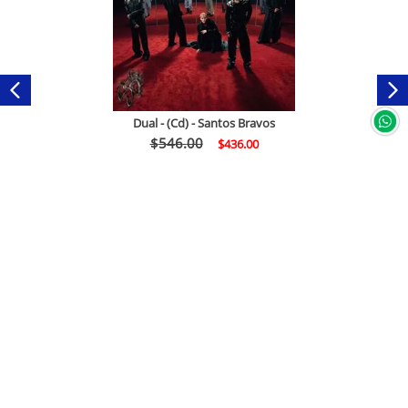
Dual - (Cd) - Santos Bravos
$
546
.
00
$
436
.
00
Comprar
Servicio a clientes
+