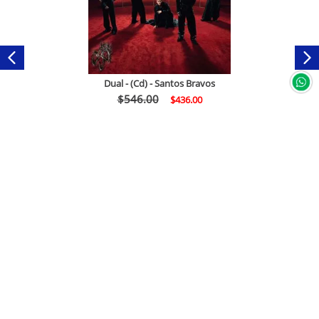
Dual - (Cd) - Santos Bravos
$
546
.
00
$
436
.
00
Comprar
Servicio a clientes
+
Mi cuenta
Facturación Electrónica
+