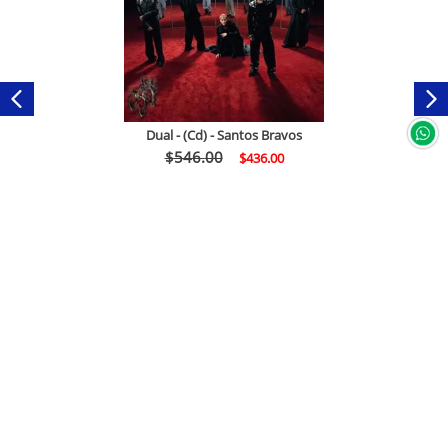
Dual - (Cd) - Santos Bravos
$
546
.
00
$
436
.
00
Comprar
Servicio a clientes
+