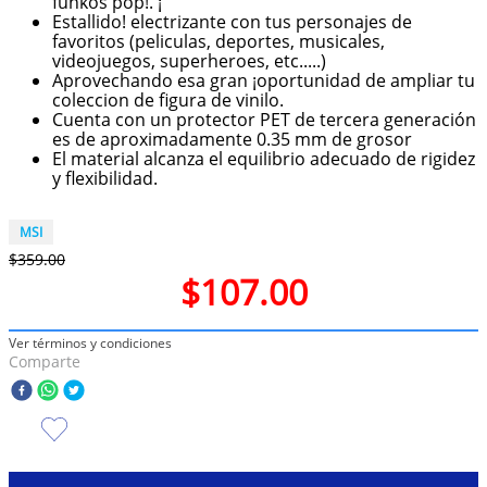
funkos pop!. ¡
Estallido! electrizante con tus personajes de
10
.
olivia rodrigo
favoritos (peliculas, deportes, musicales,
videojuegos, superheroes, etc.....)
Aprovechando esa gran ¡oportunidad de ampliar tu
coleccion de figura de vinilo.
Cuenta con un protector PET de tercera generación
es de aproximadamente 0.35 mm de grosor
El material alcanza el equilibrio adecuado de rigidez
y flexibilidad.
MSI
$
359
.
00
$
107
.
00
Ver términos y condiciones
Comparte