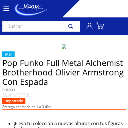
Buscar
TÉRMINOS MÁS BUSCADOS
1
.
vinil
MSI
2
.
k-pop
Pop Funko Full Metal Alchemist
3
.
audífonos
Brotherhood Olivier Armstrong
4
.
madonna
Con Espada
5
.
ariana grande
FUNKO
889698577380
6
.
bts
Importado
7
.
importados
Entrega estimada de 1 a 3 días.
8
.
manga
¡Eleva tu colección a nuevas alturas con tus figuras
9
.
taylor swift