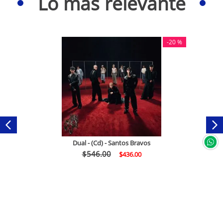
Lo más relevante
-
20 %
Dual - (Cd) - Santos Bravos
$
546
.
00
$
436
.
00
Comprar