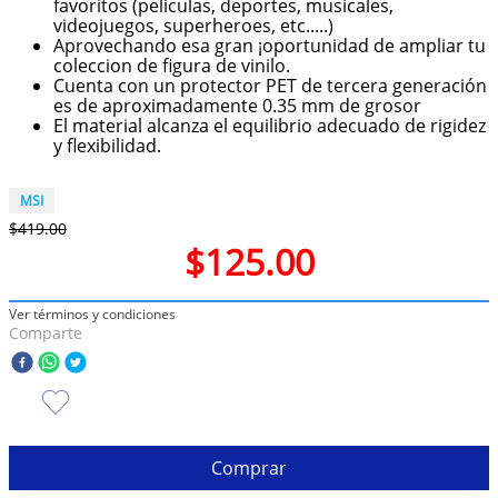
favoritos (peliculas, deportes, musicales,
videojuegos, superheroes, etc.....)
10
.
olivia rodrigo
Aprovechando esa gran ¡oportunidad de ampliar tu
coleccion de figura de vinilo.
Cuenta con un protector PET de tercera generación
es de aproximadamente 0.35 mm de grosor
El material alcanza el equilibrio adecuado de rigidez
y flexibilidad.
MSI
$
419
.
00
$
125
.
00
Ver términos y condiciones
Comparte
Comprar