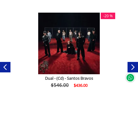
-
20 %
Dual - (Cd) - Santos Bravos
$
546
.
00
$
436
.
00
Comprar