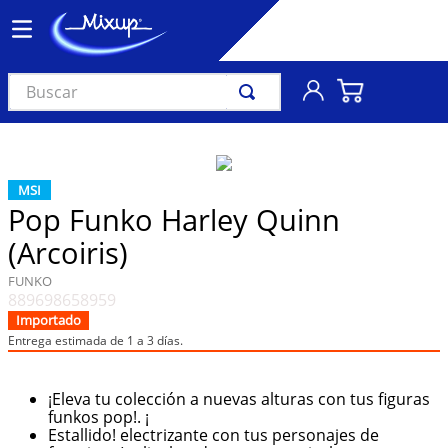
Buscar
TÉRMINOS MÁS BUSCADOS
1
.
vinil
MSI
2
.
k-pop
Pop Funko Harley Quinn
3
.
audífonos
(Arcoiris)
4
.
madonna
FUNKO
889698658959
5
.
ariana grande
Importado
6
.
bts
Entrega estimada de 1 a 3 días.
7
.
importados
¡Eleva tu colección a nuevas alturas con tus figuras
8
.
manga
funkos pop!. ¡
Estallido! electrizante con tus personajes de
9
.
taylor swift