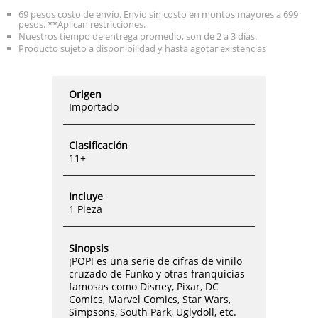
69 pesos costo de envío. Envío sin costo en montos mayores a 699
pesos. **Aplican restricciones.
Nuestros tiempo de entrega promedio, son de 2 a 3 días.
Producto sujeto a disponibilidad y hasta agotar existencias
Origen
Importado
Clasificación
11+
Incluye
1 Pieza
Sinopsis
¡POP! es una serie de cifras de vinilo
cruzado de Funko y otras franquicias
famosas como Disney, Pixar, DC
Comics, Marvel Comics, Star Wars,
Simpsons, South Park, Uglydoll, etc.