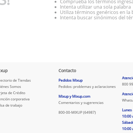
Comprueba los términos ingres
Intenta utilizar una sola palabra
Utiliza términos genéricos en l
Intenta buscar sinónimos del t
ixup
Contacto
.
Atenci
rectorio de Tiendas
Pedidos Mixup
800 99
iénes Somos
Pedidos: problemas y aclaraciones
rjeta de Crédito
Atenci
Mixup y Mixup.com
ención corporativa
Whats
Comentarios y sugerencias
lsa de trabajo
Lunes 
800-00-MIXUP (64987)
10:00 
Sábad
10:00 