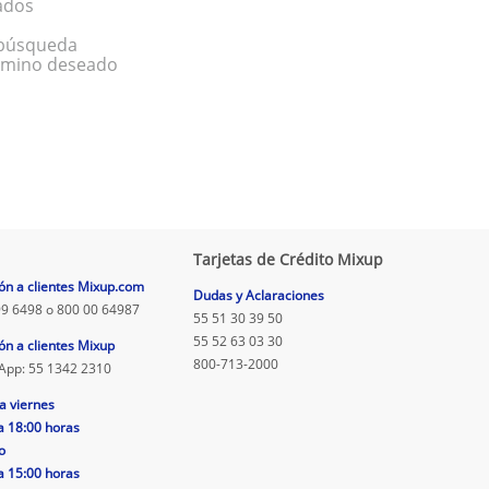
ados
a búsqueda
érmino deseado
Tarjetas de Crédito Mixup
ón a clientes Mixup.com
Dudas y Aclaraciones
9 6498 o 800 00 64987
55 51 30 39 50
55 52 63 03 30
ón a clientes Mixup
800-713-2000
App: 55 1342 2310
a viernes
a 18:00 horas
o
a 15:00 horas