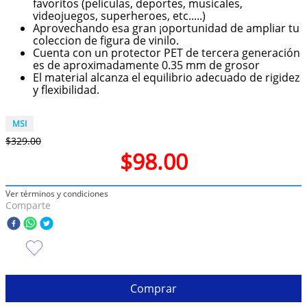
favoritos (peliculas, deportes, musicales,
videojuegos, superheroes, etc.....)
10
.
taylor swift
Aprovechando esa gran ¡oportunidad de ampliar tu
coleccion de figura de vinilo.
Cuenta con un protector PET de tercera generación
es de aproximadamente 0.35 mm de grosor
El material alcanza el equilibrio adecuado de rigidez
y flexibilidad.
MSI
$
329
.
00
$
98
.
00
Ver términos y condiciones
Comparte
Comprar