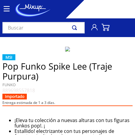
Buscar
TÉRMINOS MÁS BUSCADOS
1
.
vinil
MSI
2
.
k-pop
Pop Funko Spike Lee (Traje
3
.
audífonos
Purpura)
4
.
madonna
FUNKO
889698557818
5
.
ariana grande
Importado
6
.
importados
Entrega estimada de 1 a 3 días.
7
.
bts
¡Eleva tu colección a nuevas alturas con tus figuras
8
.
manga
funkos pop!. ¡
Estallido! electrizante con tus personajes de
9
.
bocinas