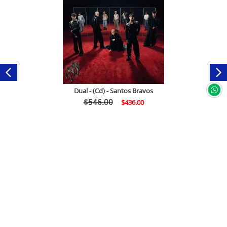
Dual - (Cd) - Santos Bravos
$
546
.
00
$
436
.
00
Comprar