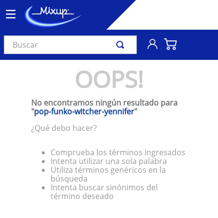
Buscar
TÉRMINOS MÁS BUSCADOS
OOPS!
1
.
vinil
2
.
k-pop
No encontramos ningún resultado para
3
.
audífonos
"
pop-funko-witcher-yennifer
"
4
.
madonna
¿Qué debo hacer?
5
.
ariana grande
Comprueba los términos ingresados
6
.
importados
Intenta utilizar una sola palabra
Utiliza términos genéricos en la
7
.
bts
búsqueda
Intenta buscar sinónimos del
8
.
manga
término deseado
9
.
bocinas