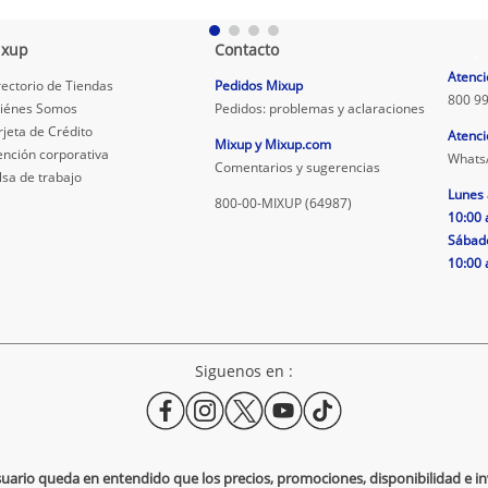
ixup
Contacto
.
Atenci
rectorio de Tiendas
Pedidos Mixup
800 99
iénes Somos
Pedidos: problemas y aclaraciones
rjeta de Crédito
Atenci
Mixup y Mixup.com
ención corporativa
Whats
Comentarios y sugerencias
lsa de trabajo
Lunes 
800-00-MIXUP (64987)
10:00 
Sábad
10:00 
Siguenos en :
usuario queda en entendido que los precios, promociones, disponibilidad e 