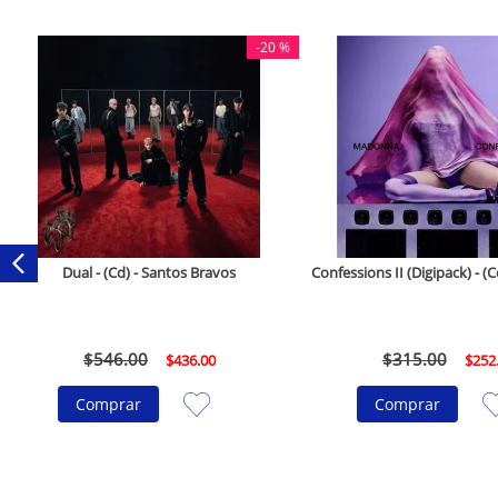
-
20 %
Dual - (Cd) - Santos Bravos
Confessions II (Digipack) - 
$
546
.
00
$
315
.
00
$
436
.
00
$
252
Comprar
Comprar