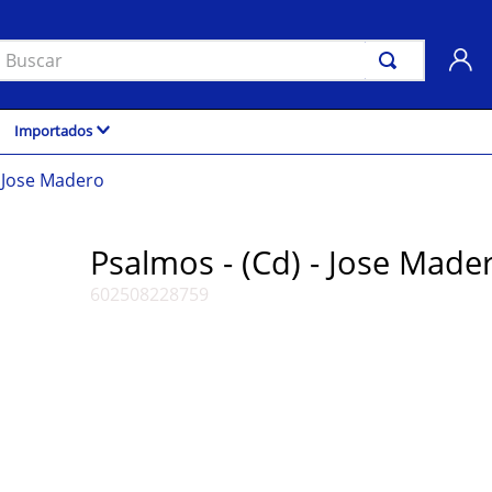
uscar
Importados
- Jose Madero
Psalmos - (Cd) - Jose Made
602508228759