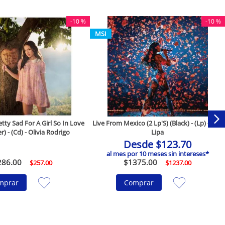
-
10 %
-
10 %
MSI
ty Sad For A Girl So In Love
Live From Mexico (2 Lp'S) (Black) - (Lp) - Dua
r) - (Cd) - Olivia Rodrigo
Lipa
Desde
$
123
.
70
al mes por
10
meses sin intereses*
286
.
00
$
1375
.
00
$
257
.
00
$
1237
.
00
mprar
Comprar