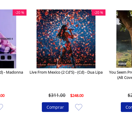
-
20 %
-
20 %
(Cd) - Madonna
Live From Mexico (2 Cd'S) - (Cd) - Dua Lipa
You Seem Pret
(Alt Cove
$
311
.
00
$
.
00
$
248
.
00
Comprar
Co