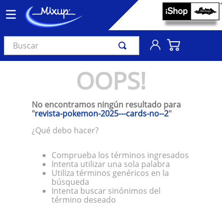
Buscar
TÉRMINOS MÁS BUSCADOS
OOPS!
1
.
vinil
2
.
k-pop
No encontramos ningún resultado para
3
.
audífonos
"
revista-pokemon-2025---cards-no--2
"
4
.
madonna
¿Qué debo hacer?
5
.
ariana grande
Comprueba los términos ingresados
6
.
importados
Intenta utilizar una sola palabra
Utiliza términos genéricos en la
7
.
bts
búsqueda
Intenta buscar sinónimos del
8
.
manga
término deseado
9
.
bocinas