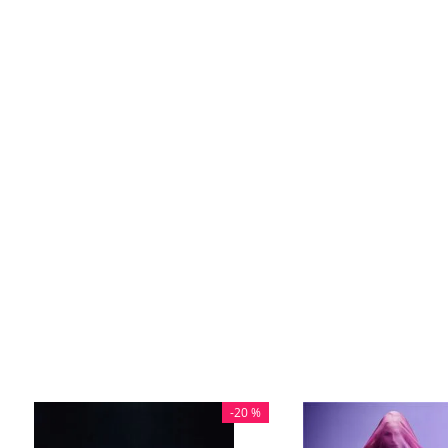
-
20 %