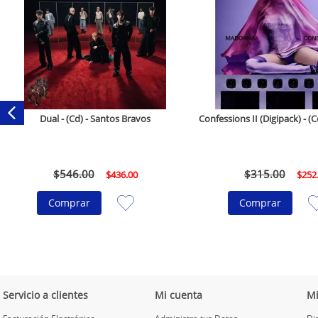
Dual - (Cd) - Santos Bravos
Confessions II (Digipack) - 
$
546
.
00
$
315
.
00
$
436
.
00
$
252
Comprar
Comprar
Servicio a clientes
Mi cuenta
M