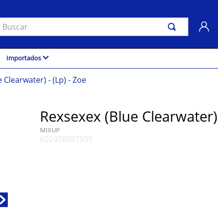
uscar
Importados
 Clearwater) - (Lp) - Zoe
Rexsexex (Blue Clearwater) 
MIXUP
602478887505