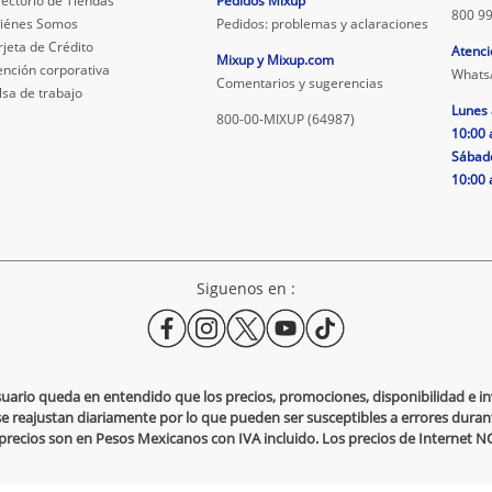
rectorio de Tiendas
Pedidos Mixup
800 99
iénes Somos
Pedidos: problemas y aclaraciones
rjeta de Crédito
Atenci
Mixup y Mixup.com
ención corporativa
Whats
Comentarios y sugerencias
lsa de trabajo
Lunes 
800-00-MIXUP (64987)
10:00 
Sábad
10:00 
Siguenos en :
usuario queda en entendido que los precios, promociones, disponibilidad e 
se reajustan diariamente por lo que pueden ser susceptibles a errores durante
s precios son en Pesos Mexicanos con IVA incluido. Los precios de Internet