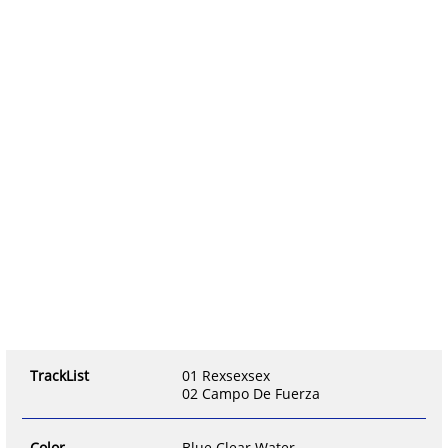
TrackList
01 Rexsexsex
02 Campo De Fuerza
Color
Blue Clear Water