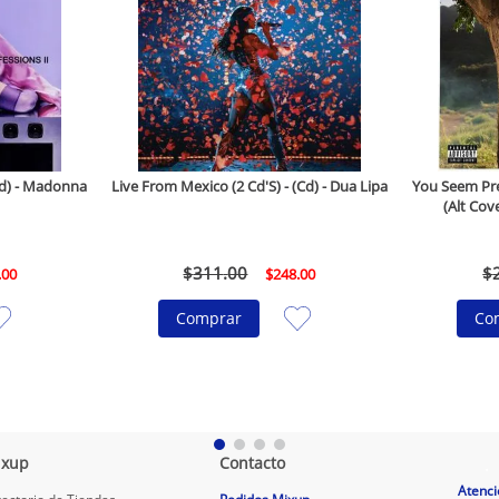
(Cd) - Madonna
Live From Mexico (2 Cd'S) - (Cd) - Dua Lipa
You Seem Pret
(Alt Cove
$
311
.
00
$
.
00
$
248
.
00
Comprar
Co
ixup
Contacto
.
Atenci