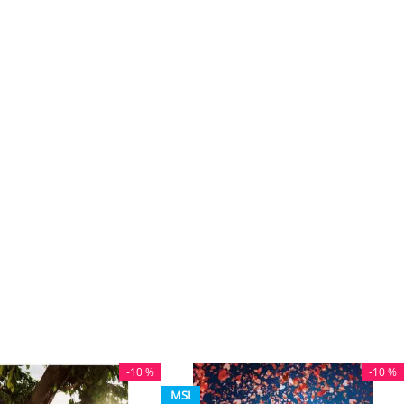
-
10 %
-
10 %
MSI