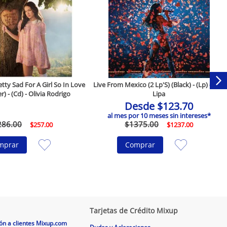
ty Sad For A Girl So In Love
Live From Mexico (2 Lp'S) (Black) - (Lp) - Dua
r) - (Cd) - Olivia Rodrigo
Lipa
Desde
$
123
.
70
al mes por
10
meses sin intereses*
286
.
00
$
1375
.
00
$
257
.
00
$
1237
.
00
mprar
Comprar
Tarjetas de Crédito Mixup
ón a clientes Mixup.com