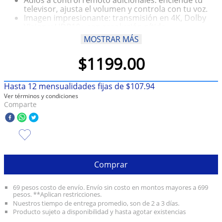
televisor, ajusta el volumen y controla con tu voz.
10
.
olivia rodrigo
Imagen impresionante: transmisión en 4K, Dolby
Vision y HDR10+ con resolución nítida .
Compatible con los asistentes de voz más
MOSTRAR MÁS
populares.
Inicio super rápido.
$
1199
.
00
Hasta
12
mensualidades fijas de
$
107
.
94
Ver términos y condiciones
Comparte
Comprar
69 pesos costo de envío. Envío sin costo en montos mayores a 699
pesos. **Aplican restricciones.
Nuestros tiempo de entrega promedio, son de 2 a 3 días.
Producto sujeto a disponibilidad y hasta agotar existencias