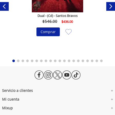
Dual - (Cd) - Santos Bravos
$
546
.
00
$
436
.
00
Comprar
Servicio a clientes
+
Mi cuenta
Facturación Electrónica
+
Aviso de Privacidad
Mixup
Administra tus Datos
+
Aviso de Privacidad Prospectos
Mi Wish List