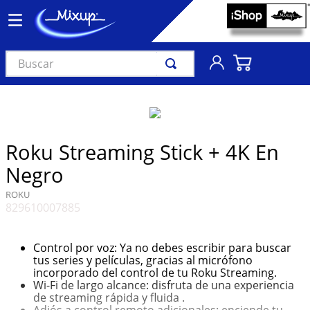
Buscar
TÉRMINOS MÁS BUSCADOS
1
.
vinil
2
.
k-pop
Roku Streaming Stick + 4K En
3
.
audífonos
Negro
4
.
madonna
ROKU
829610007885
5
.
ariana grande
6
.
bts
Control por voz: Ya no debes escribir para buscar
7
.
importados
tus series y películas, gracias al micrófono
incorporado del control de tu Roku Streaming.
8
.
manga
Wi-Fi de largo alcance: disfruta de una experiencia
de streaming rápida y fluida .
9
.
taylor swift
Adiós a control remoto adicionales: enciende tu