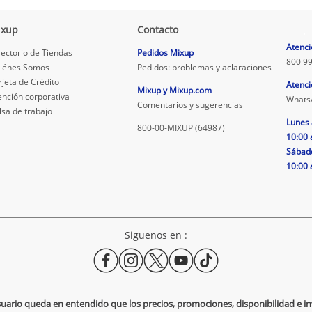
ixup
Contacto
.
Atenci
rectorio de Tiendas
Pedidos Mixup
800 99
iénes Somos
Pedidos: problemas y aclaraciones
rjeta de Crédito
Atenci
Mixup y Mixup.com
ención corporativa
Whats
Comentarios y sugerencias
lsa de trabajo
Lunes 
800-00-MIXUP (64987)
10:00 
Sábad
10:00 
Siguenos en :
usuario queda en entendido que los precios, promociones, disponibilidad e 