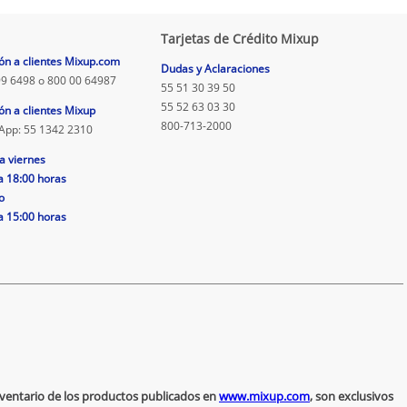
Tarjetas de Crédito Mixup
ón a clientes Mixup.com
Dudas y Aclaraciones
9 6498 o 800 00 64987
55 51 30 39 50
55 52 63 03 30
ón a clientes Mixup
800-713-2000
App: 55 1342 2310
a viernes
a 18:00 horas
o
a 15:00 horas
inventario de los productos publicados en
www.mixup.com
, son exclusivos