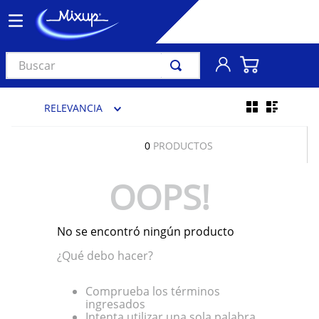
Buscar
TÉRMINOS MÁS BUSCADOS
RELEVANCIA
1
.
vinil
2
.
k-pop
0
PRODUCTOS
3
.
audífonos
OOPS!
4
.
madonna
5
.
ariana grande
No se encontró ningún producto
6
.
importados
¿Qué debo hacer?
7
.
bts
8
.
manga
Comprueba los términos
ingresados
9
.
bocinas
Intenta utilizar una sola palabra