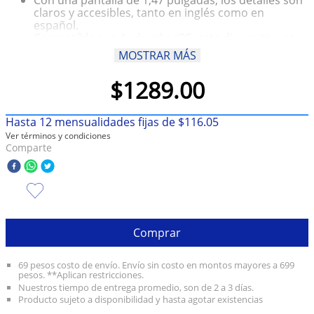
claros y accesibles, tanto en inglés como en
10
.
taylor swift
español.
Compatible con Android e iOS, este dispositivo se
sincroniza de manera eficiente con tu smartphone,
MOSTRAR MÁS
mejorando tu conectividad en cada momento
La función Bluetooth te permite escuchar música
$
1289
.
00
con los auriculares incluidos
Disfruta de un producto que no solo complementa
tu estilo de vida activa, sino que también se adapta
Hasta
12
mensualidades fijas de
$
116
.
05
a tus necesidades tecnológicas
Ver términos y condiciones
No importa si eres un atleta experimentado o estás
Comparte
comenzando tu viaje de fitness
Comprar
69 pesos costo de envío. Envío sin costo en montos mayores a 699
pesos. **Aplican restricciones.
Nuestros tiempo de entrega promedio, son de 2 a 3 días.
Producto sujeto a disponibilidad y hasta agotar existencias