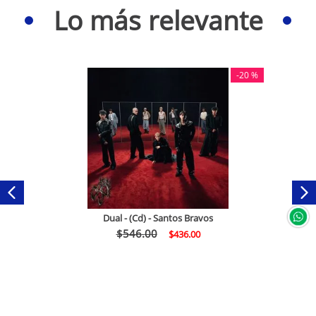
Lo más relevante
-
20 %
Dual - (Cd) - Santos Bravos
$
546
.
00
$
436
.
00
Comprar