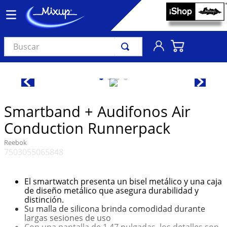
Buscar
TÉRMINOS MÁS BUSCADOS
1
.
vinil
2
.
k-pop
Smartband + Audifonos Air
3
.
audífonos
Conduction Runnerpack
4
.
madonna
Reebok
7503055065848
5
.
ariana grande
6
.
bts
El smartwatch presenta un bisel metálico y una caja
7
.
manga
de diseño metálico que asegura durabilidad y
distinción.
8
.
importados
Su malla de silicona brinda comodidad durante
largas sesiones de uso
9
.
bocinas
Con una pantalla de 1,47 pulgadas, los detalles son