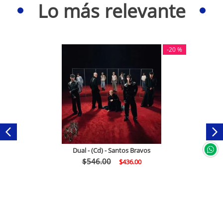
Lo más relevante
-
20 %
Dual - (Cd) - Santos Bravos
$
546
.
00
$
436
.
00
Comprar