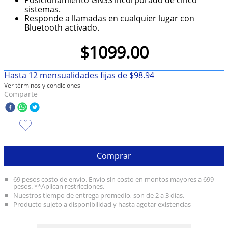
sistemas.
10
.
olivia rodrigo
Responde a llamadas en cualquier lugar con
Bluetooth activado.
$
1099
.
00
Hasta
12
mensualidades fijas de
$
98
.
94
Ver términos y condiciones
Comparte
Comprar
69 pesos costo de envío. Envío sin costo en montos mayores a 699
pesos. **Aplican restricciones.
Nuestros tiempo de entrega promedio, son de 2 a 3 días.
Producto sujeto a disponibilidad y hasta agotar existencias