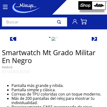
Buscar
TÉRMINOS MÁS BUSCADOS
1
.
vinil
2
.
k-pop
Smartwatch Mt Grado Militar
3
.
audífonos
En Negro
4
.
madonna
Reebok
3114100126168
5
.
ariana grande
6
.
bts
Pantalla más grande y nítida.
7
.
importados
Pantalla simple y clásica.
Correas de TPU coloridas con un toque moderno.
8
.
manga
Más de 200 pantallas del reloj para mostrar tu
individualidad.
9
.
taylor swift
Posicionamiento GNSS incorporado de cinco