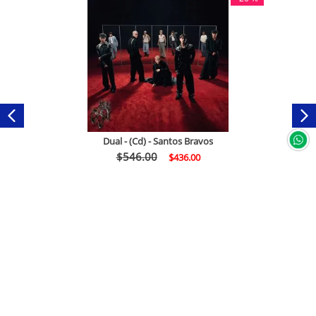
Dual - (Cd) - Santos Bravos
$
546
.
00
$
436
.
00
Comprar