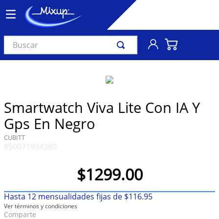
Buscar
TÉRMINOS MÁS BUSCADOS
1
.
vinil
2
.
k-pop
Smartwatch Viva Lite Con IA Y
3
.
audífonos
Gps En Negro
4
.
madonna
CUBITT
850071934380
5
.
ariana grande
6
.
importados
$
1299
.
00
7
.
bts
Hasta
12
mensualidades fijas de
$
116
.
95
8
.
manga
Ver términos y condiciones
Comparte
9
.
bocinas