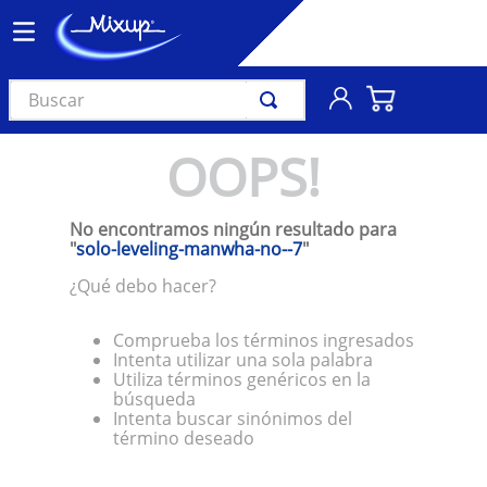
Buscar
TÉRMINOS MÁS BUSCADOS
OOPS!
1
.
vinil
2
.
k-pop
No encontramos ningún resultado para
3
.
audífonos
"
solo-leveling-manwha-no--7
"
4
.
madonna
¿Qué debo hacer?
5
.
ariana grande
Comprueba los términos ingresados
6
.
bts
Intenta utilizar una sola palabra
Utiliza términos genéricos en la
7
.
manga
búsqueda
Intenta buscar sinónimos del
8
.
importados
término deseado
9
.
bocinas