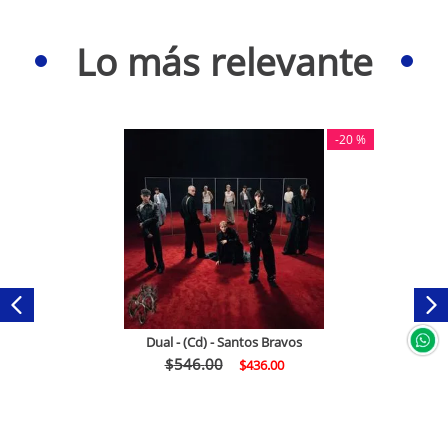
Lo más relevante
-
20 %
Dual - (Cd) - Santos Bravos
$
546
.
00
$
436
.
00
Comprar