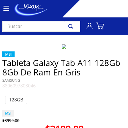
Buscar
TÉRMINOS MÁS BUSCADOS
1
.
vinil
MSI
2
.
k-pop
Tableta Galaxy Tab A11 128Gb
3
.
audífonos
8Gb De Ram En Gris
4
.
madonna
SAMSUNG
8806097808046
5
.
ariana grande
6
.
bts
128GB
7
.
importados
MSI
8
.
manga
$
3999
.
00
9
.
taylor swift