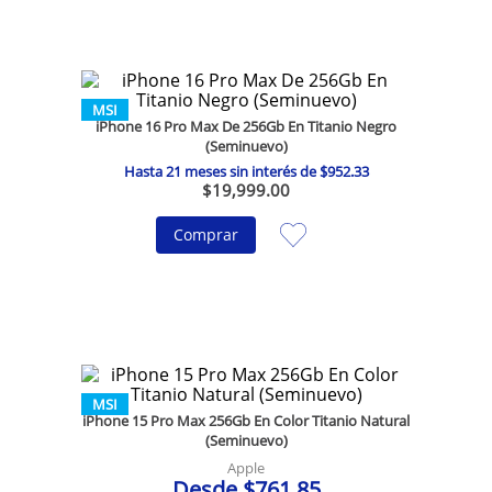
10
.
olivia rodrigo
MSI
iPhone 16 Pro Max De 256Gb En Titanio Negro
(Seminuevo)
Hasta
21
meses sin interés de
$
952
.
33
$
19
,
999
.
00
Comprar
MSI
iPhone 15 Pro Max 256Gb En Color Titanio Natural
(Seminuevo)
Apple
Desde
$
761
.
85