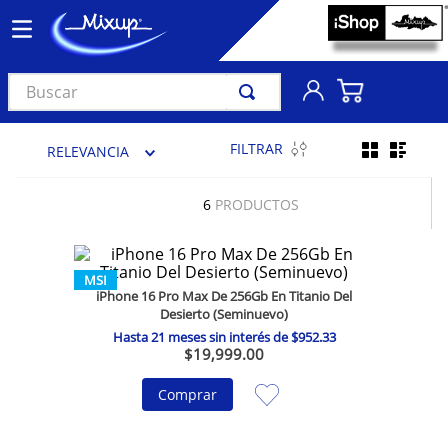
Buscar
TÉRMINOS MÁS BUSCADOS
FILTRAR
RELEVANCIA
1
.
vinil
2
.
k-pop
6
PRODUCTOS
3
.
audífonos
4
.
madonna
MSI
iPhone 16 Pro Max De 256Gb En Titanio Del
5
.
ariana grande
Desierto (Seminuevo)
6
.
bts
Hasta
21
meses sin interés de
$
952
.
33
$
19
,
999
.
00
7
.
importados
Comprar
8
.
manga
9
.
taylor swift