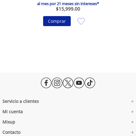
al mes por
21
meses sin intereses*
$
15
,
999
.
00
Comprar
Servicio a clientes
+
Mi cuenta
Facturación Electrónica
+
Aviso de Privacidad
Mixup
Administra tus Datos
+
Aviso de Privacidad Prospectos
Mi Wish List
Aviso de Privacidad - Eventos
Contacto
Directorio de Tiendas
+
Carrito de Compras