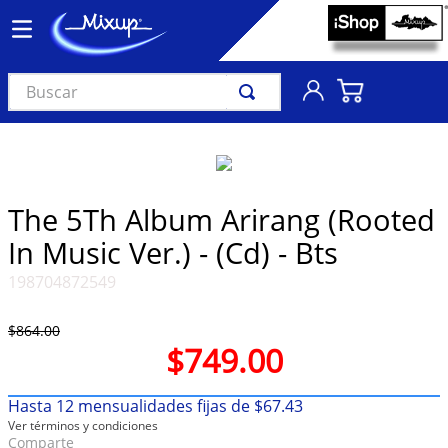
Buscar
TÉRMINOS MÁS BUSCADOS
1
.
vinil
2
.
k-pop
The 5Th Album Arirang (Rooted
3
.
audífonos
In Music Ver.) - (Cd) - Bts
4
.
madonna
198704872549
5
.
ariana grande
$
864
.
00
6
.
bts
$
749
.
00
7
.
importados
Hasta
12
mensualidades fijas de
$
67
.
43
8
.
manga
Ver términos y condiciones
9
.
taylor swift
Comparte