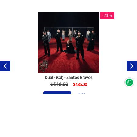
-
20 %
Dual - (Cd) - Santos Bravos
$
546
.
00
$
436
.
00
Comprar