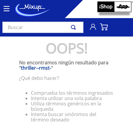
Buscar
TÉRMINOS MÁS BUSCADOS
OOPS!
1
.
vinil
2
.
k-pop
No encontramos ningún resultado para
3
.
audífonos
"
thriller--rmst-
"
4
.
madonna
¿Qué debo hacer?
5
.
ariana grande
Comprueba los términos ingresados
6
.
importados
Intenta utilizar una sola palabra
Utiliza términos genéricos en la
7
.
bts
búsqueda
Intenta buscar sinónimos del
8
.
manga
término deseado
9
.
bocinas