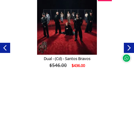
Dual - (Cd) - Santos Bravos
$
546
.
00
$
436
.
00
Comprar