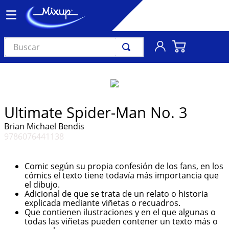
Buscar
TÉRMINOS MÁS BUSCADOS
1
.
vinil
2
.
k-pop
Ultimate Spider-Man No. 3
3
.
audífonos
Brian Michael Bendis
9786076441138
4
.
madonna
5
.
ariana grande
Comic según su propia confesión de los fans, en los
6
.
bts
cómics el texto tiene todavía más importancia que
el dibujo.
7
.
importados
Adicional de que se trata de un relato o historia
explicada mediante viñetas o recuadros.
8
.
manga
Que contienen ilustraciones y en el que algunas o
todas las viñetas pueden contener un texto más o
9
.
taylor swift