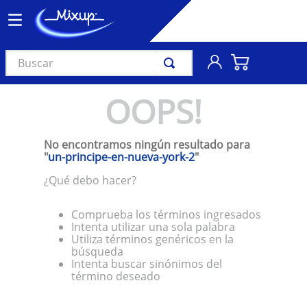
Buscar
TÉRMINOS MÁS BUSCADOS
OOPS!
1
.
vinil
2
.
k-pop
No encontramos ningún resultado para
3
.
audífonos
"
un-principe-en-nueva-york-2
"
4
.
madonna
¿Qué debo hacer?
5
.
ariana grande
Comprueba los términos ingresados
6
.
bts
Intenta utilizar una sola palabra
Utiliza términos genéricos en la
7
.
importados
búsqueda
Intenta buscar sinónimos del
8
.
manga
término deseado
9
.
bocinas